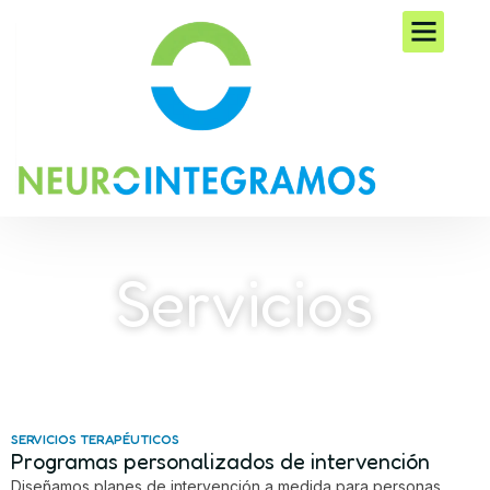
Ir
al
contenido
Servicios
SERVICIOS TERAPÉUTICOS
Programas personalizados de intervención
Diseñamos planes de intervención a medida para personas