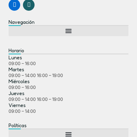
I
I
c
c
o
o
n
n
Navegación
-
-
f
i
a
n
c
s
e
t
Horario
b
a
Lunes
o
g
09:00 – 16:00
o
r
Martes
k
a
09:00 – 14:00 16:00 – 19:00
m
Miércoles
-
09:00 – 16:00
1
Jueves
09:00 – 14:00 16:00 – 19:00
Viernes
09:00 – 14:00
Políticas