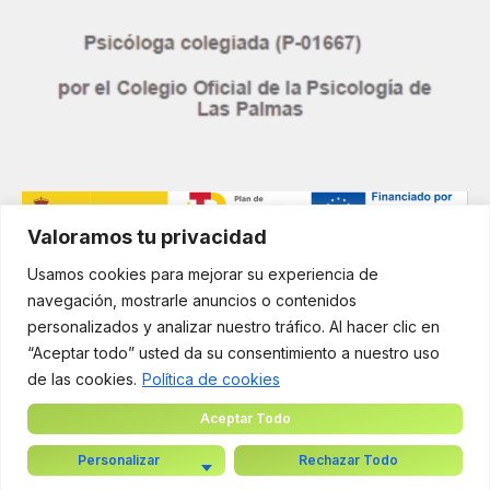
Valoramos tu privacidad
Financiado por la Unión Europea – NextGenerationEU. Sin
Usamos cookies para mejorar su experiencia de
embargo, los puntos de vista y las opiniones expresadas son
navegación, mostrarle anuncios o contenidos
únicamente los del autor o autores y no reflejan
necesariamente los de la Unión Europea o la Comisión
personalizados y analizar nuestro tráfico. Al hacer clic en
Europea. Ni la Unión Europea ni la Comisión Europea pueden
“Aceptar todo” usted da su consentimiento a nuestro uso
ser consideradas responsables de las mismas
de las cookies.
Política de cookies
Aceptar Todo
Personalizar
Rechazar Todo
Copyright © 2025 ComercioPro | Todos los derechos reservados