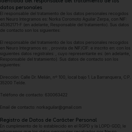
Identidad del responsable del tratamiento de los
datos personales
El responsable del tratamiento de los datos personales recogidos
en
Neuro Integramos
es:
Norka Coromoto Aguilar Zerpa
, con NIF:
45362171-F
(en adelante, Responsable del tratamiento). Sus datos
de contacto son los siguientes:
El responsable del tratamiento de los datos personales recogidos
en
Neuro Integramos
es: , provista de NIF/CIF: e inscrito en: con los
siguientes datos registrales: , cuyo representante es: (en adelante,
Responsable del tratamiento). Sus datos de contacto son los
siguientes:
Dirección:
Calle Dr. Melián, nº 100, local bajo 1. La Barranquera, C:P.
35200 Telde.
Teléfono de contacto:
630063422
Email de contacto:
norkaguilar@gmail.com
Registro de Datos de Carácter Personal
En cumplimiento de lo establecido en el RGPD y la LOPD-GDD, le
informamos que los datos personales recabados por
Neuro