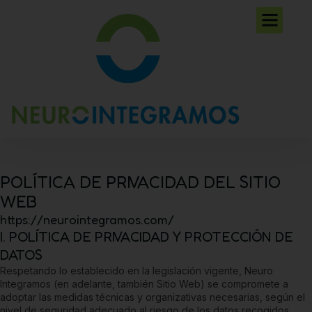
Ir
al
contenido
POLÍTICA DE PRIVACIDAD DEL SITIO
WEB
https://neurointegramos.com/
I. POLÍTICA DE PRIVACIDAD Y PROTECCIÓN DE
DATOS
Respetando lo establecido en la legislación vigente,
Neuro
Integramos
(en adelante, también Sitio Web) se compromete a
adoptar las medidas técnicas y organizativas necesarias, según el
nivel de seguridad adecuado al riesgo de los datos recogidos.