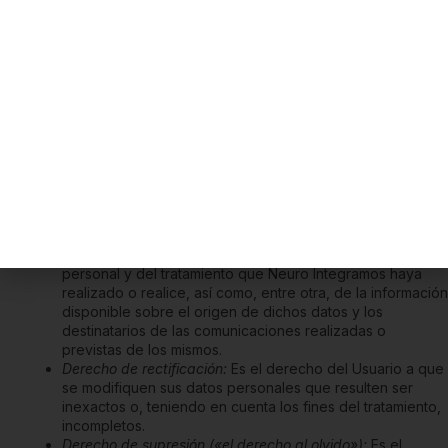
Derechos derivados del tratamiento de los datos
personales
El Usuario tiene sobre
Neuro Integramos
y podrá, por tanto, ejercer
frente al Responsable del tratamiento los siguientes derechos
reconocidos en el RGPD y la Ley Orgánica 3/2018, de 5 de
diciembre, de Protección de Datos Personales y garantía de los
derechos digitales:
Derecho de acceso:
Es el derecho del Usuario a obtener
confirmación de si
Neuro Integramos
está tratando o no
sus datos personales y, en caso afirmativo, obtener
información sobre sus datos concretos de carácter
personal y del tratamiento que
Neuro Integramos
haya
realizado o realice, así como, entre otra, de la información
disponible sobre el origen de dichos datos y los
destinatarios de las comunicaciones realizadas o
previstas de los mismos.
Derecho de rectificación:
Es el derecho del Usuario a que
se modifiquen sus datos personales que resulten ser
inexactos o, teniendo en cuenta los fines del tratamiento,
incompletos.
Derecho de supresión («el derecho al olvido»):
Es el