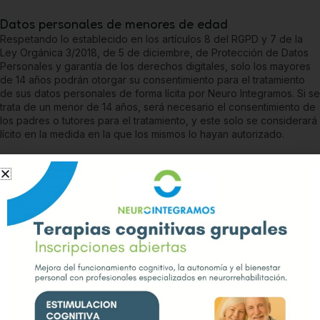
Datos personales de menores de edad
Respetando lo establecido en los artículos 8 del RGPD y 7 de la
Ley Orgánica 3/2018, de 5 de diciembre, de Protección de Datos
Personales y garantía de los derechos digitales, solo los mayores
de 14 años podrán otorgar su consentimiento para el tratamiento
de sus datos personales de forma lícita por
Neuro Integramos
. Si se
trata de un menor de 14 años, será necesario el consentimiento de
los padres o tutores para el tratamiento, y este solo se considerará
lícito en la medida en la que los mismos lo hayan autorizado.
Secreto y seguridad de los datos personales
Neuro Integramos
se compromete a adoptar las medidas técnicas y
organizativas necesarias, según el nivel de seguridad adecuado al
riesgo de los datos recogidos, de forma que se garantice la
seguridad de los datos de carácter personal y se evite la
destrucción, pérdida o alteración accidental o ilícita de datos
personales transmitidos, conservados o tratados de otra forma, o la
comunicación o acceso no autorizados a dichos datos.
El Sitio Web cuenta con un certificado SSL (Secure Socket Layer),
que asegura que los datos personales se transmiten de forma
segura y confidencial, al ser la transmisión de los datos entre el