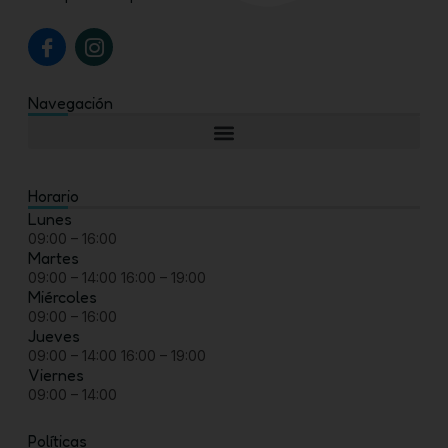
I
I
c
c
o
o
n
n
Navegación
-
-
f
i
a
n
c
s
e
t
Horario
b
a
Lunes
o
g
09:00 – 16:00
o
r
Martes
k
a
09:00 – 14:00 16:00 – 19:00
m
Miércoles
-
09:00 – 16:00
1
Jueves
09:00 – 14:00 16:00 – 19:00
Viernes
09:00 – 14:00
Políticas