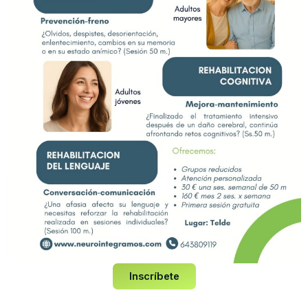
servidor y el Usuario, y en retroalimentación, totalmente cifrada o
encriptada.
Sin embargo, debido a que
Neuro Integramos
no puede garantizar
la inexpugnabilidad de internet ni la ausencia total de hackers u
otros que accedan de modo fraudulento a los datos personales, el
Responsable del tratamiento se compromete a comunicar al
Usuario sin dilación indebida cuando ocurra una violación de la
seguridad de los datos personales que sea probable que entrañe
un alto riesgo para los derechos y libertades de las personas
físicas. Siguiendo lo establecido en el artículo 4 del RGPD, se
entiende por violación de la seguridad de los datos personales
toda violación de la seguridad que ocasione la destrucción,
pérdida o alteración accidental o ilícita de datos personales
transmitidos, conservados o tratados de otra forma, o la
comunicación o acceso no autorizados a dichos datos.
Los datos personales serán tratados como confidenciales por el
Responsable del tratamiento, quien se compromete a informar de y
a garantizar por medio de una obligación legal o contractual que
Inscríbete
dicha confidencialidad sea respetada por sus empleados,
asociados, y toda persona a la cual le haga accesible la
información.